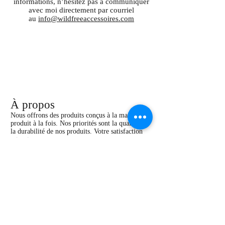
informations, n’hésitez pas à communiquer
avec moi directement par courriel
au
info@wildfreeaccessoires.com
À propos
Nous offrons des produits conçus à la main, un
produit à la fois. Nos priorités sont la qualité et
la durabilité de nos produits. Votre satisfaction
est notre essence.
Au plaisir!
Service à la clientèle
Notre histoire
Heures d'ouverture