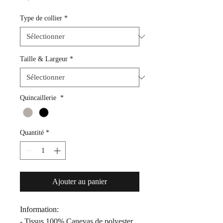
Type de collier
*
Taille & Largeur
*
Quincaillerie
*
Quantité
*
Ajouter au panier
Information:
- Tissus 100% Canevas de polyester